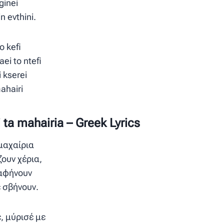
ginei
in evthini.
o kefi
aei to ntefi
 kserei
mahairi
 ta mahairia – Greek Lyrics
 μαχαίρια
ζουν χέρια,
 αφήνουν
ε σβήνουν.
ε, μύρισέ με