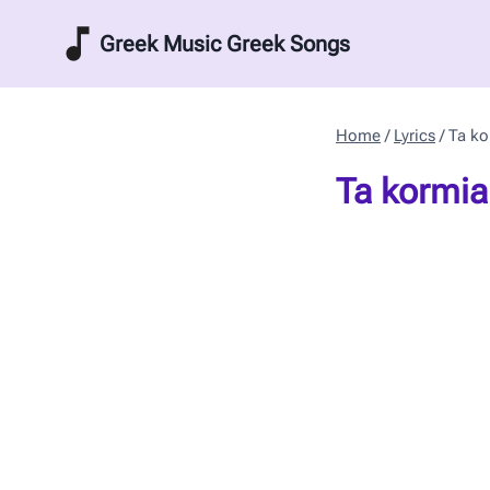
Skip
Greek Music Greek Songs
to
content
Home
/
Lyrics
/
Ta ko
Ta kormia 