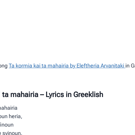
song
Ta kormia kai ta mahairia by Eleftheria Arvanitaki
in 
 ta mahairia – Lyrics in Greeklish
mahairia
oun heria,
finoun
 svinoun.