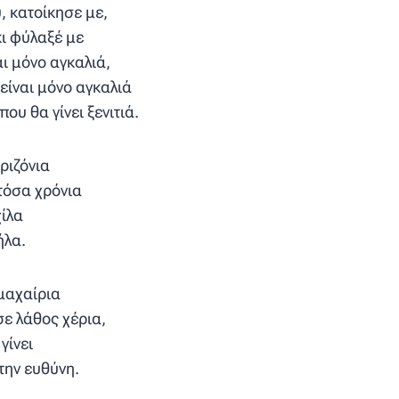
 κατοίκησε με,
ι φύλαξέ με
αι μόνο αγκαλιά,
 είναι μόνο αγκαλιά
που θα γίνει ξενιτιά.
τριζόνια
τόσα χρόνια
χίλα
ήλα.
 μαχαίρια
σε λάθος χέρια,
γίνει
 την ευθύνη.