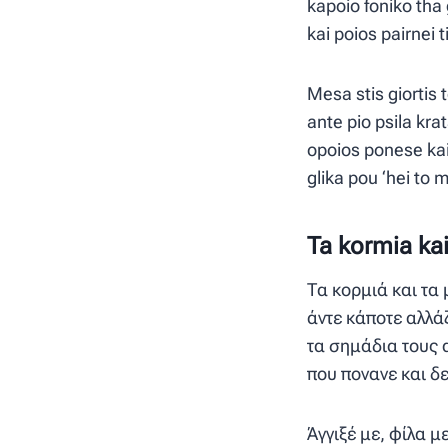
kapoio foniko tha 
kai poios pairnei t
Mesa stis giortis t
ante pio psila krat
opoios ponese kai
glika pou ‘hei to 
Ta kormia kai
Τα κορμιά και τα
άντε κάποτε αλλά
τα σημάδια τους
που πονανε και δ
Άγγιξέ με, φίλα μ