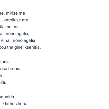
me, mirise me
, katoikise me,
filakse me
ai mono agalia,
 einai mono agalia
pou tha ginei ksenitia.
izonia
tosa hronia
la
ila.
mahairia
se lathos heria,