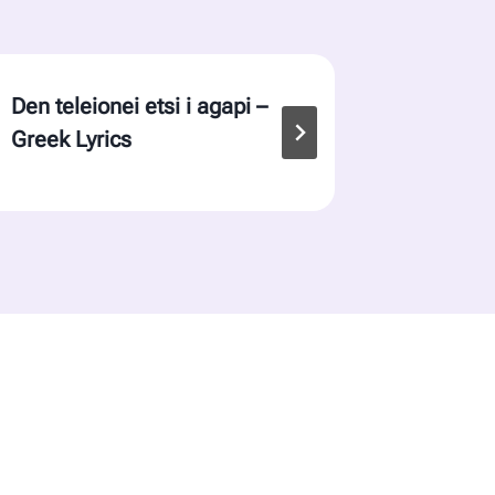
Den teleionei etsi i agapi –
Pame mia
Greek Lyrics
English 