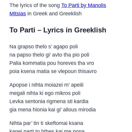
The lyrics of the song
To Parti by Manolis
Mitsias
in Greek and Greeklish
To Parti – Lyrics in Greeklish
Na grapso thelo s’ agapo poli
na papso thelo gi’ avto tha pio poli
Palia kommatia pou horeves tha vro
poia ksena matia se vlepoun thisavro
Apopse i nihta moiazei m’ apeili
megali nihta ki ego mikros poli
Levka sentonia rigmena sti kardia
gia mena hionia kai gi’ allous mirodia
Nihta par’ tin ti skeftomai ksana
kanei parti to hthes kai me pona