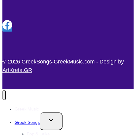
© 2026 GreekSongs-GreekMusic.com - Design by
ArtKreta.GR
Greek Music
Toggle
Greek Songs
child
menu
Pop & Laika