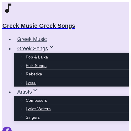
Skip
to
content
Greek Music Greek Songs
Greek Music
Greek Songs
Pop & Laika
Folk Songs
Rebetika
Lyrics
Artists
Composers
Lyrics Writers
Singers